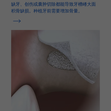
缺牙、创伤或囊肿切除都能导致牙槽嵴大面
积骨缺损。种植牙前需要增加骨量。