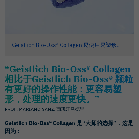
Jung RE et al., J Clin Periodontol. 2013
Jan;40(1):90–8 (Clinical study).
Araújo MG et al., Clin Oral Implants Res. 2010
Jan;21(1):55-64 (Preclinical study).
Mordenfeld A et al., Clin. Oral Implant Res.
Geistlich Bio-Oss® Collagen 易使用易塑形。
2010, Sep;21(9):961–70 (Clinical study). 13
Sculean A et al., J Clin Periodontol. 2005
Jul;32(7):720-4 (Clinical study).
“Geistlich Bio-Oss® Collagen
相比于Geistlich Bio-Oss® 颗粒
Nevins ML et al., Int J Periodontics Restorative
Dent. 2003 Feb;23(1):9-17 (Clinical study).
有更好的操作性能：更容易塑
形，处理的速度更快。”
PROF. MARIANO SANZ, 西班牙马德里
Geistlich Bio-Oss® Collagen 是“大师的选择”，这是
因为：