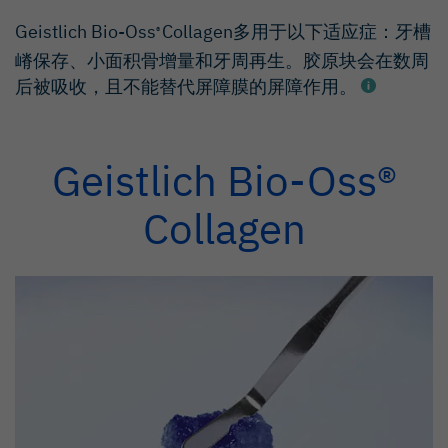
Geistlich Bio-Oss
Collagen多用于以下适应症：牙槽
®
嵴保存、小面积骨增量和牙周再生。胶原块会在数周
后被吸收，且不能替代屏障膜的屏障作用。
Geistlich Bio-Oss®
Millennium Research Group, Dental
Biomaterials North America, 2018 (Market
research).
Collagen
Millennium Research Group, Dental
Biomaterials Europe, 2018 (Market research).
Trevisiol L et al., J Craniofac Surg. 2012
Sep;23(5):1343–8 (Clinical study).
Rohner D et al., Int J Oral Maxillofac Surg.
2013 May;42(5):585-91 (Clinical study).
Cardaropoli D et al., Int J Periodontics
Restorative Dent. 2012 Aug;32(4):421–30
(Clinical study).