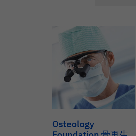
Osteology
Foundation 骨再生