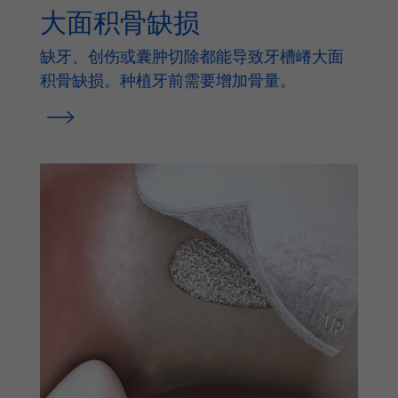
大面积骨缺损
缺牙、创伤或囊肿切除都能导致牙槽嵴大面
积骨缺损。种植牙前需要增加骨量。